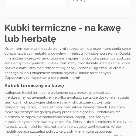
Kubki termiczne - na kawę
lub herbatę
Kubki termiczne są niezastąpionymi akcesoriami dla osób, które cenią sobie
gorącą kawę czy herbatę w dowolnym miejscu i o każdej porze dnia. Dzięki
nim możemy cieszyć się ulubionym napojem w podróży, pracy czy podczas
codziennych aktywności. Kubek termiczny to doskonałe rozwiązanie, które
pozwala nam utrzymać temperaturę napoju przez długi czas. W ofercie
naszego sklepu znajdziesz szeroki wybór kubków termicznych.
Zapraszamy do zapoznania się z produktami!
Kubek termiczny na kawę
Najlepsze kubki termiczne wykonane są z wysokiej jakości stali
nierdzewnej, co gwarantuje nie tylko trwałość, ale także doskonałą izolację
termiczną. Ich podwójne stalowe ścianki skutecznie utrzymują
temperaturę napoju, niezależnie od warunków zewnętrznych. Bez obaw
możemy cieszyć się gorącą kawą przez wiele godzin. Dodatkowo, stal
nierdzewna zapewnia zachowanie smaku napoju, bez żadnych
niepożądanych aromatów czy zapachów. Dobry kubek termiczny to nie tylko
kwestia wydajności termicznej, ale także wygody użytkowania. Wiele
modeli posiada szczelną pokrywkę z ustnikiem, która zapobiega