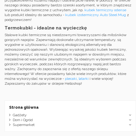
przypadkowemu rozlaniu napoju i ułatwia picie nawet w podróży. W ofercie
naszego sklepu posiadamy bardzo szeroki asortyment, w którym znajdziesz
wygodne kubki termiczne z uchwytem, jak np.
kubek termiczny odense
lub produkt idealny do samochodu -
kubek izotermiczny Auto Steel Mug
z
podgrzewczem!
Termokubki - idealne na wycieczkę
Stalowe kubki termiczne są nieodzownymi towarzyszami dla miłośników
gorących napojów. Zapewniają doskonałe utrzymanie temperatury, są
wygodne w użytkowaniu i stanowią ekologiczną alternatywę dla
jednorazowych opakowań. Wybierając wysokiej jakości kubek termiczny,
możemy cieszyć się naszym ulubionym napojem w dowolnym miejscu,
niezależnie od warunków zewnętrznych. Są idealnym wyborem podczas
górskich wycieczek, podczas których rozgrzewający napój jest bardzo
ważny. Zachęcamy do zapoznania się z ofertą naszego sklepu
internetowego! W ofercie posiadamy także wiele innych produktów, które
można wykorzystać na wycieczce -
plecaki
,
latarki
i wiele więcej!
Zapraszamy do zakupów w sklepie Helloshop!
Strona główna
Gadżety
Dom i Ogród
Supermarket