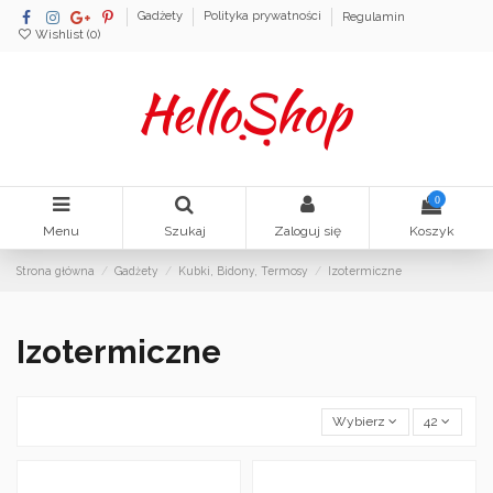
Gadżety
Polityka prywatności
Regulamin
Wishlist (
0
)
0
Menu
Szukaj
Zaloguj się
Koszyk
Strona główna
Gadżety
Kubki, Bidony, Termosy
Izotermiczne
Izotermiczne
Wybierz
42