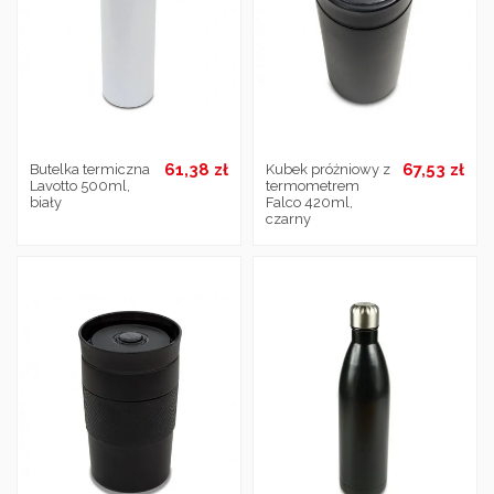
61,38 zł
67,53 zł
Butelka termiczna
Kubek próżniowy z
Lavotto 500ml,
termometrem
biały
Falco 420ml,
czarny