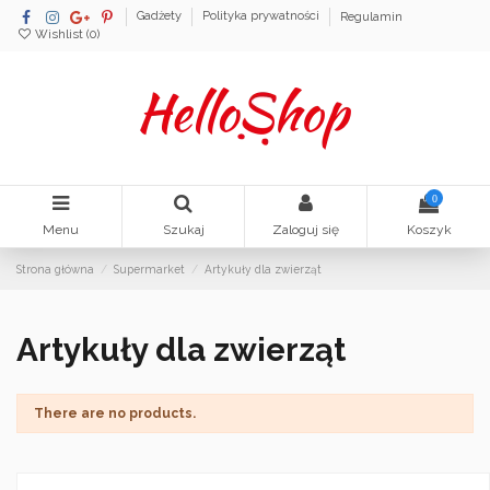
Gadżety
Polityka prywatności
Regulamin
Wishlist (
0
)
0
Menu
Szukaj
Zaloguj się
Koszyk
Strona główna
Supermarket
Artykuły dla zwierząt
Artykuły dla zwierząt
There are no products.