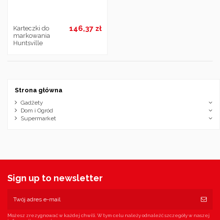
146,37 zł
Karteczki do
markowania
Huntsville
Strona główna
Gadżety
Dom i Ogród
Supermarket
Sign up to newsletter
Możesz zrezygnować w każdej chwili. W tym celu należy odnaleźć szczegóły w naszej