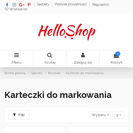
Gadżety
Polityka prywatności
Regulamin
Wishlist (
0
)
0
Menu
Szukaj
Zaloguj się
Koszyk
Strona główna
Gadżety
Biurowe
Karteczki do markowania
Karteczki do markowania
Filtr
Wybierz
5