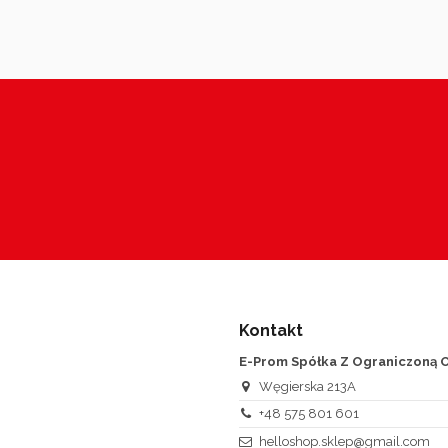
Kontakt
E-Prom Spółka Z Ograniczoną O
Węgierska 213A
+48 575 801 601
helloshop.sklep@gmail.com