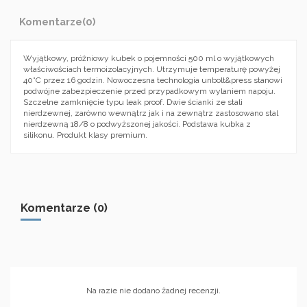
Komentarze
(0)
Wyjątkowy, próżniowy kubek o pojemności 500 ml o wyjątkowych
właściwościach termoizolacyjnych. Utrzymuje temperaturę powyżej
40°C przez 16 godzin. Nowoczesna technologia unbolt&press stanowi
podwójne zabezpieczenie przed przypadkowym wylaniem napoju.
Szczelne zamknięcie typu leak proof. Dwie ścianki ze stali
nierdzewnej, zarówno wewnątrz jak i na zewnątrz zastosowano stal
nierdzewną 18/8 o podwyższonej jakości. Podstawa kubka z
silikonu. Produkt klasy premium.
Komentarze (0)
Na razie nie dodano żadnej recenzji.