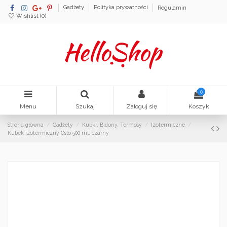
Gadżety
Polityka prywatności
Regulamin
Wishlist (
0
)
0
Menu
Szukaj
Zaloguj się
Koszyk
Strona główna
Gadżety
Kubki, Bidony, Termosy
Izotermiczne
Kubek izotermiczny Oslo 500 ml, czarny