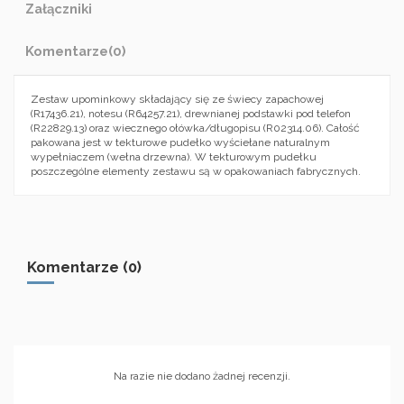
Załączniki
Komentarze
(0)
Zestaw upominkowy składający się ze świecy zapachowej
(R17436.21), notesu (R64257.21), drewnianej podstawki pod telefon
(R22829.13) oraz wiecznego ołówka/długopisu (R02314.06). Całość
pakowana jest w tekturowe pudełko wyściełane naturalnym
wypełniaczem (wełna drzewna). W tekturowym pudełku
poszczególne elementy zestawu są w opakowaniach fabrycznych.
Komentarze (0)
Na razie nie dodano żadnej recenzji.