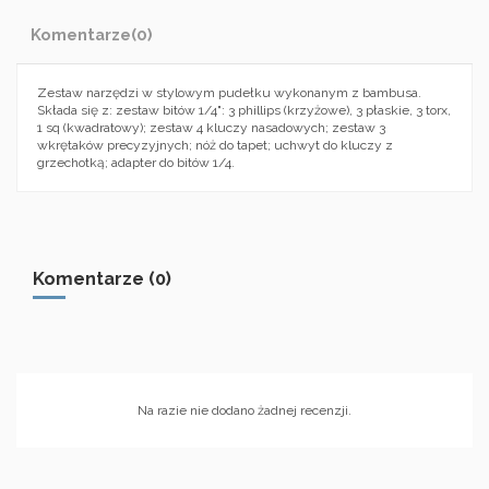
Komentarze
(0)
Zestaw narzędzi w stylowym pudełku wykonanym z bambusa.
Składa się z: zestaw bitów 1/4": 3 phillips (krzyżowe), 3 płaskie, 3 torx,
1 sq (kwadratowy); zestaw 4 kluczy nasadowych; zestaw 3
wkrętaków precyzyjnych; nóż do tapet; uchwyt do kluczy z
grzechotką; adapter do bitów 1/4.
Komentarze (0)
Na razie nie dodano żadnej recenzji.