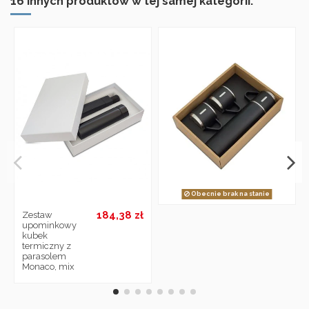
16 innych produktów w tej samej kategorii:
Obecnie brak na stanie
184,38 zł
Zestaw
upominkowy
kubek
termiczny z
parasolem
Monaco, mix