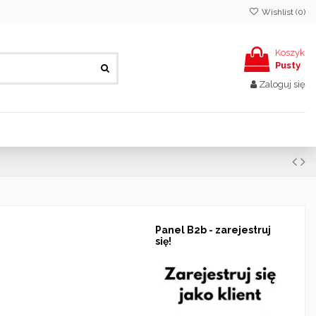
Wishlist (
0
)
Koszyk
Pusty
Zaloguj się
Panel B2b - zarejestruj
się!