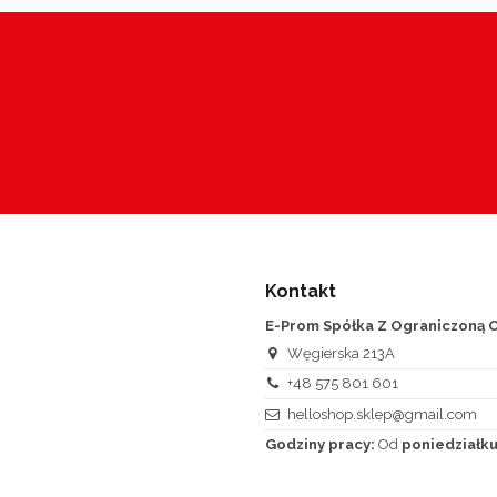
Kontakt
E-Prom Spółka Z Ograniczoną O
Węgierska 213A
+48 575 801 601
helloshop.sklep@gmail.com
Godziny pracy:
Od
poniedziałku