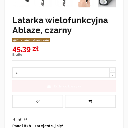
Latarka wielofunkcyjna
Ablaze, czarny
Obecnie brak na stanie
45,39 zł
Brutto
Dodaj do koszyka
Panel B2b - zarejestruj się!