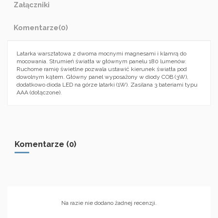
Załączniki
Komentarze
(0)
Latarka warsztatowa z dwoma mocnymi magnesami i klamrą do
mocowania. Strumień światła w głównym panelu 180 lumenów.
Ruchome ramię świetlne pozwala ustawić kierunek światła pod
dowolnym kątem. Główny panel wyposażony w diody COB (3W),
dodatkowo dioda LED na górze latarki (1W). Zasilana 3 bateriami typu
AAA (dołączone).
Komentarze (0)
Na razie nie dodano żadnej recenzji.