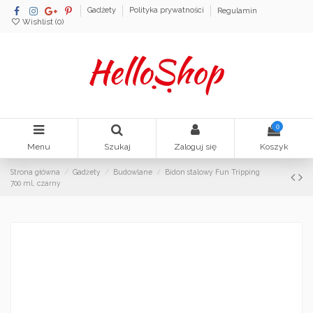
Gadżety
Polityka prywatności
Regulamin
Wishlist (
0
)
0
Menu
Szukaj
Zaloguj się
Koszyk
Strona główna
Gadżety
Budowlane
Bidon stalowy Fun Tripping
700 ml, czarny