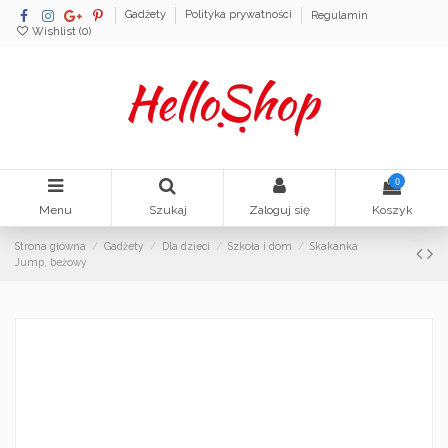
Gadżety
Polityka prywatności
Regulamin
Wishlist (
0
)
0
Menu
Szukaj
Zaloguj się
Koszyk
Strona główna
Gadżety
Dla dzieci
Szkoła i dom
Skakanka
Jump, beżowy