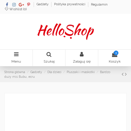
Gadżety
Polityka prywatności
Regulamin
Wishlist (
0
)
0
Menu
Szukaj
Zaloguj się
Koszyk
Strona główna
Gadżety
Dla dzieci
Pluszaki i maskotki
Bardzo
duży miś Bubu, ecru