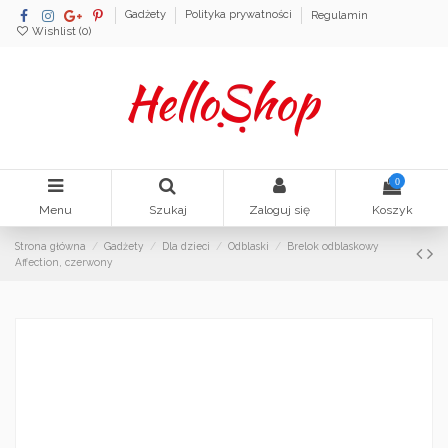
Gadżety
Polityka prywatności
Regulamin
Wishlist (
0
)
0
Menu
Szukaj
Zaloguj się
Koszyk
Strona główna
Gadżety
Dla dzieci
Odblaski
Brelok odblaskowy
Affection, czerwony