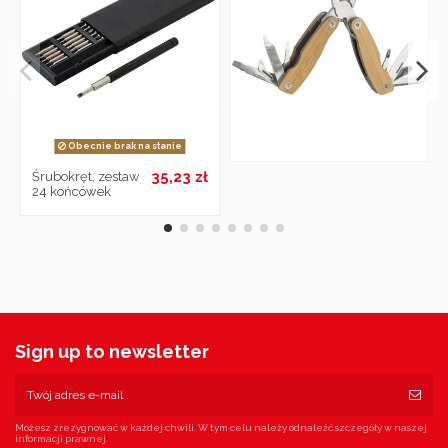
Obecnie brak na stanie
35,23 zł
Śrubokręt, zestaw
24 końcówek
Sign up to newsletter
Możesz zrezygnować w każdej chwili. W tym celu należy odnaleźć szczegóły w naszej
informacji prawnej.