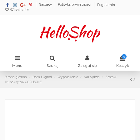
Gadżety
Polityka prywatności
Regulamin
Wishlist (
0
)
0
Menu
Szukaj
Zaloguj się
Koszyk
Strona główna
Dom i Ogród
Wyposażenie
Narzędzia
Zestaw
śrubokrętów CORLEONE