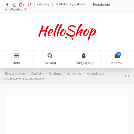
Gadżety
Polityka prywatności
Regulamin
Wishlist (
0
)
0
Menu
Szukaj
Zaloguj się
Koszyk
Strona główna
Gadżety
Do biura
Na biurko
Kalendarz z
organizerem Luca, beżowy