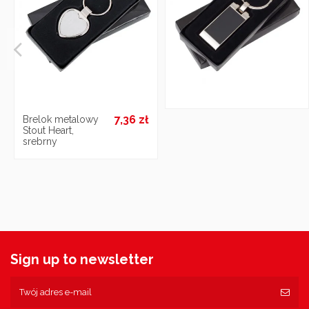
7,36 zł
Brelok metalowy
Stout Heart,
srebrny
Sign up to newsletter