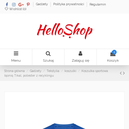
Gadżety
Polityka prywatności
Regulamin
Wishlist (
0
)
0
Menu
Szukaj
Zaloguj się
Koszyk
Strona główna
Gadżety
Tekstylia
koszulki
Koszulka sportowa
Iqoniq Tikal, poliester z recyklingu