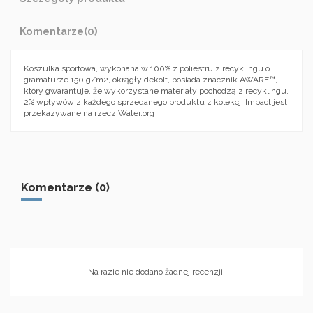
Komentarze
(0)
Koszulka sportowa, wykonana w 100% z poliestru z recyklingu o
gramaturze 150 g/m2, okrągły dekolt, posiada znacznik AWARE™,
który gwarantuje, że wykorzystane materiały pochodzą z recyklingu,
2% wpływów z każdego sprzedanego produktu z kolekcji Impact jest
przekazywane na rzecz Water.org
Komentarze (0)
Na razie nie dodano żadnej recenzji.