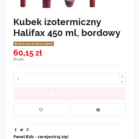
Kubek izotermiczny
Halifax 450 ml, bordowy
Obecnie brak na stanie
60,15 zł
Brutto
Dodaj do koszyka
Panel B2b - zarejestruj się!