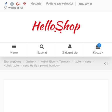
Gadżety
Polityka prywatności
Regulamin
Wishlist (
0
)
0
Menu
Szukaj
Zaloguj się
Koszyk
Strona główna
Gadżety
Kubki, Bidony, Termosy
Izotermiczne
Kubek izotermiczny Halifax 450 ml, bordowy