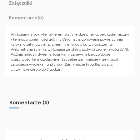
Załączniki
Komentarze
(0)
Wykonany z pokrytej lakierem stali nierdzewnej kubek izotermiczny
- termos o pojemności 450 ml. Oryginalna gofrowana powierzchnia
kubka, o satynowym, przyjemnym w dotyku wykończeniu.
Wewnętrzna ścianka wykonana ze stali o podwyższonej jakości 18/8.
Próżnia między dwiema ściankami zapewnia bardzo dobre
właściwości termoizolacyjne. Szczelne zamknięcie - leak proof
zapobiega wyciekaniu płynów. Zamknięcie typu flip up sip.
Utrzymuje ciepło do 8 godzin.
Komentarze (0)