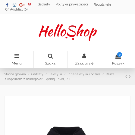
Gadżety
Polityka prywatności
Regulamin
Wishlist (
0
)
0
Menu
Szukaj
Zaloguj się
Koszyk
Strona główna
Gadżety
Tekstylia
inne tekstylia i odzież
Bluza
z kapturem z mikropolaru Iqoniq Trivor, RPET