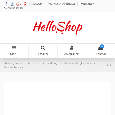
Gadżety
Polityka prywatności
Regulamin
Wishlist (
0
)
0
Menu
Szukaj
Zaloguj się
Koszyk
Strona główna
Gadżety
Do recyklingu
Ołówek z linijką - zestaw
Simple, beżowy