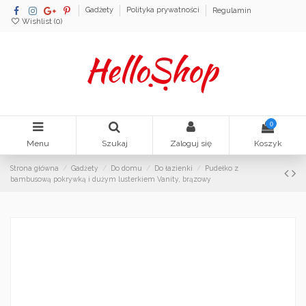
Gadżety
Polityka prywatności
Regulamin
Wishlist (
0
)
0
Menu
Szukaj
Zaloguj się
Koszyk
Strona główna
Gadżety
Do domu
Do łazienki
Pudełko z
bambusową pokrywką i dużym lusterkiem Vanity, brązowy