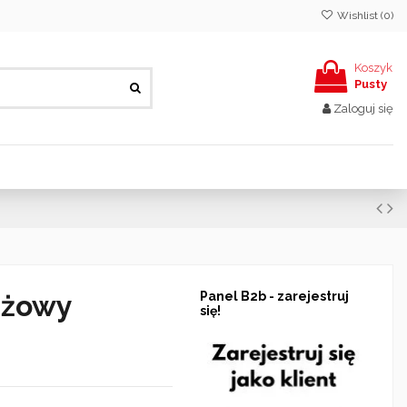
Wishlist (
0
)
Koszyk
Pusty
Zaloguj się
eżowy
Panel B2b - zarejestruj
się!