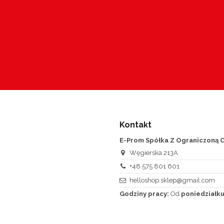
Kontakt
E-Prom Spółka Z Ograniczoną O
Węgierska 213A
+48 575 801 601
helloshop.sklep@gmail.com
Godziny pracy:
Od
poniedziałku