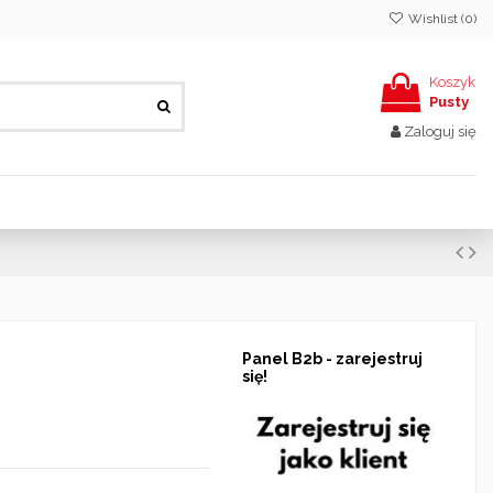
Wishlist (
0
)
Koszyk
Pusty
Zaloguj się
Panel B2b - zarejestruj
się!