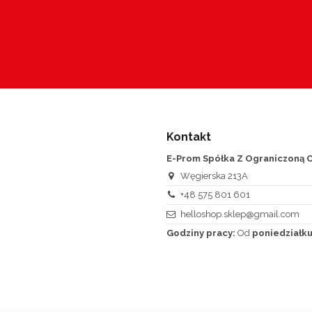
Kontakt
E-Prom Spółka Z Ograniczoną O
Węgierska 213A
+48 575 801 601
helloshop.sklep@gmail.com
Godziny pracy:
Od
poniedziałku