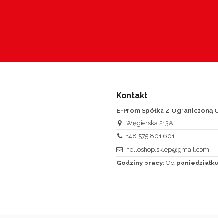
Kontakt
E-Prom Spółka Z Ograniczoną O
Węgierska 213A
+48 575 801 601
helloshop.sklep@gmail.com
Godziny pracy:
Od
poniedziałku