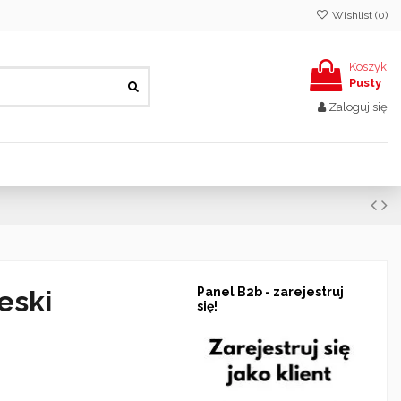
Wishlist (
0
)
Koszyk
Pusty
Zaloguj się
eski
Panel B2b - zarejestruj
się!