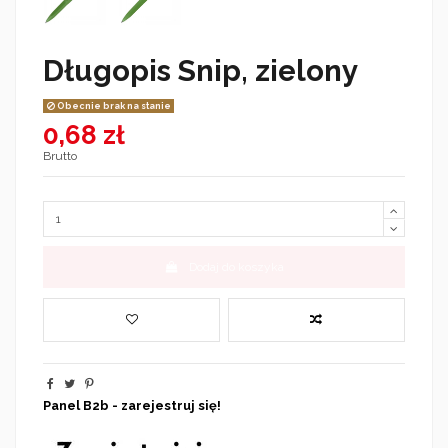
Długopis Snip, zielony
Obecnie brak na stanie
0,68 zł
Brutto
Dodaj do koszyka
Panel B2b - zarejestruj się!