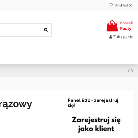
Wishlist (
0
)
Koszyk
Pusty
Zaloguj się
brązowy
Panel B2b - zarejestruj
się!