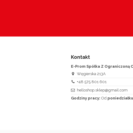
Kontakt
E-Prom Spółka Z Ograniczoną O
Węgierska 213A
+48 575 801 601
helloshop.sklep@gmail.com
Godziny pracy:
Od
poniedziałku