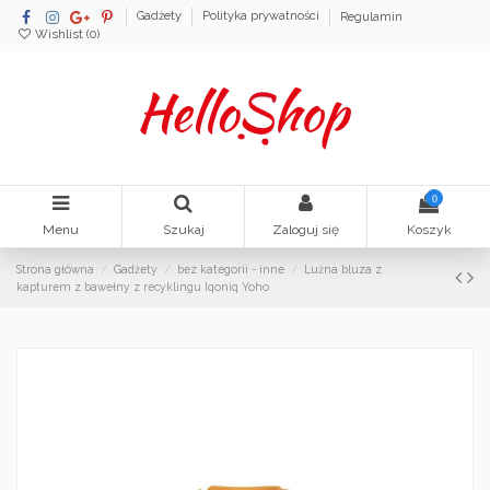
Gadżety
Polityka prywatności
Regulamin
Wishlist (
0
)
0
Menu
Szukaj
Zaloguj się
Koszyk
Strona główna
Gadżety
bez kategorii - inne
Luźna bluza z
kapturem z bawełny z recyklingu Iqoniq Yoho