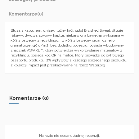
Komentarze
(0)
Bluza z kapturem, unisex, luźny krój, splot Brushed Sweat, długie
rękawy, dwuwarstwowy kaptur, niebarwiona bawełna wykonana w
50% z bawełny z recyklingu i w 50% z bawełny organicznej o
gramaturze 340 g/m2, bez dodatku poliestru, posiada wbudowany
znacznik AWARE™, który potwierdza wykorzystanie materiałów z
recyklingu, posiada kod QR na metce, który prowadzi do cyfrowego
paszportu produktu, 2% wpływów z każdego sprzedanego produktu
z kolekcji Impact jest przekazywane na rzecz Water.org
Komentarze (0)
Na razie nie dodano żadnej recenzji.