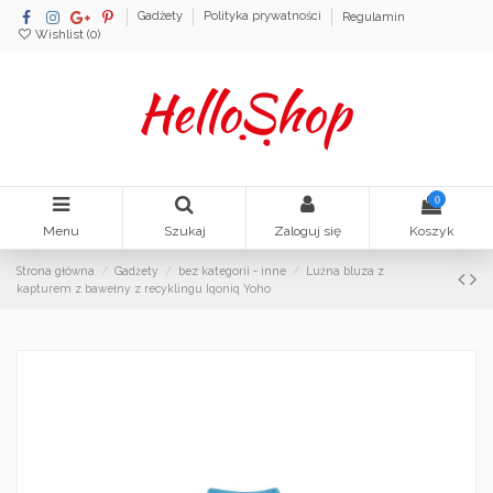
Gadżety
Polityka prywatności
Regulamin
Wishlist (
0
)
0
Menu
Szukaj
Zaloguj się
Koszyk
Strona główna
Gadżety
bez kategorii - inne
Luźna bluza z
kapturem z bawełny z recyklingu Iqoniq Yoho