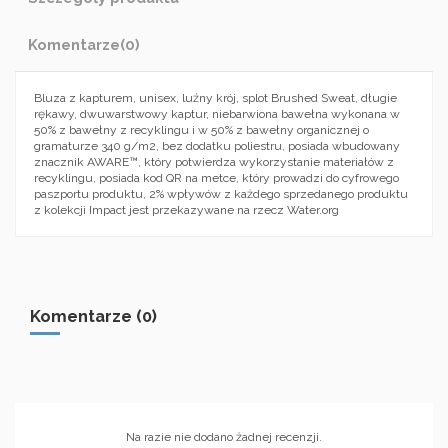
Komentarze
(0)
Bluza z kapturem, unisex, luźny krój, splot Brushed Sweat, długie
rękawy, dwuwarstwowy kaptur, niebarwiona bawełna wykonana w
50% z bawełny z recyklingu i w 50% z bawełny organicznej o
gramaturze 340 g/m2, bez dodatku poliestru, posiada wbudowany
znacznik AWARE™, który potwierdza wykorzystanie materiałów z
recyklingu, posiada kod QR na metce, który prowadzi do cyfrowego
paszportu produktu, 2% wpływów z każdego sprzedanego produktu
z kolekcji Impact jest przekazywane na rzecz Water.org
Komentarze (0)
Na razie nie dodano żadnej recenzji.