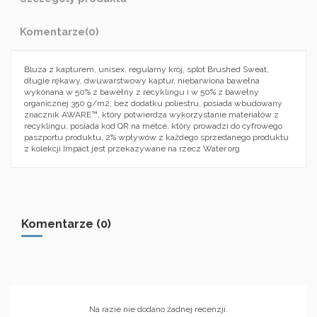
Komentarze
(0)
Bluza z kapturem, unisex, regularny krój, splot Brushed Sweat,
długie rękawy, dwuwarstwowy kaptur, niebarwiona bawełna
wykonana w 50% z bawełny z recyklingu i w 50% z bawełny
organicznej 350 g/m2, bez dodatku poliestru, posiada wbudowany
znacznik AWARE™, który potwierdza wykorzystanie materiałów z
recyklingu, posiada kod QR na metce, który prowadzi do cyfrowego
paszportu produktu, 2% wpływów z każdego sprzedanego produktu
z kolekcji Impact jest przekazywane na rzecz Water.org
Komentarze (0)
Na razie nie dodano żadnej recenzji.