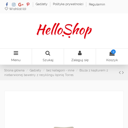
Gadżety
Polityka prywatności
Regulamin
Wishlist (
0
)
0
Menu
Szukaj
Zaloguj się
Koszyk
Strona główna
Gadżety
bez kategorii - inne
Bluza z kapturem z
niebarwionej bawełny z recyklingu Iqoniq Torres