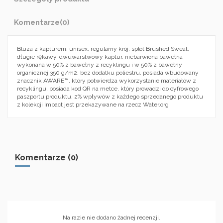
Komentarze
(0)
Bluza z kapturem, unisex, regularny krój, splot Brushed Sweat,
długie rękawy, dwuwarstwowy kaptur, niebarwiona bawełna
wykonana w 50% z bawełny z recyklingu i w 50% z bawełny
organicznej 350 g/m2, bez dodatku poliestru, posiada wbudowany
znacznik AWARE™, który potwierdza wykorzystanie materiałów z
recyklingu, posiada kod QR na metce, który prowadzi do cyfrowego
paszportu produktu, 2% wpływów z każdego sprzedanego produktu
z kolekcji Impact jest przekazywane na rzecz Water.org
Komentarze (0)
Na razie nie dodano żadnej recenzji.