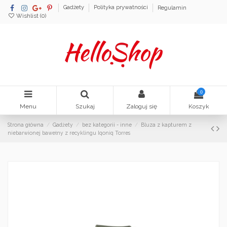
Gadżety
Polityka prywatności
Regulamin
Wishlist (
0
)
0
Menu
Szukaj
Zaloguj się
Koszyk
Strona główna
Gadżety
bez kategorii - inne
Bluza z kapturem z
niebarwionej bawełny z recyklingu Iqoniq Torres