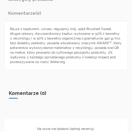
Komentarze
(0)
Bluza z kapturem, unisex, regularny krój, splot Brushed Sweat,
długie rękawy, dwuwarstwowy kaptur, wykonana w 50% z bawełny
z recyklingu i w 50% z bawełny organicznej o gramaturze 340 g/m2,
bez dodatku poliestru, posiada wbudowany znacznik AWARE™, który
potwierdza wykorzystanie materiałów z recyklingu, posiada kod QR
na metce, który prowadzi do cyfrowego paszportu produktu, 2%
wpływów z każdego sprzedanego produktu z kolekcji Impact jest
przekazywane na rzecz Water.org
Komentarze (0)
Na razie nie dodano żadnej recenzji.