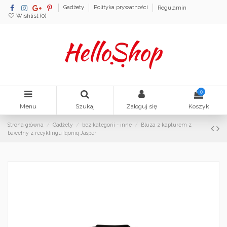
Gadżety
Polityka prywatności
Regulamin
Wishlist (
0
)
0
Menu
Szukaj
Zaloguj się
Koszyk
Strona główna
Gadżety
bez kategorii - inne
Bluza z kapturem z
bawełny z recyklingu Iqoniq Jasper