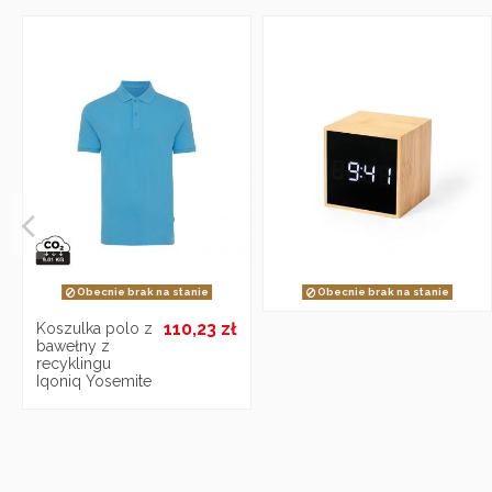
Obecnie brak na stanie
Obecnie brak na stanie
110,23 zł
Koszulka polo z
bawełny z
recyklingu
Iqoniq Yosemite