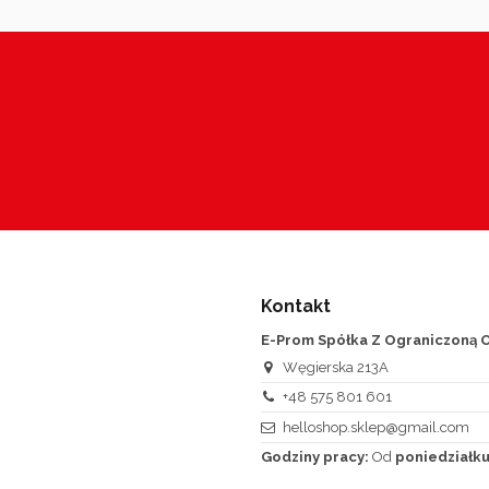
Kontakt
E-Prom Spółka Z Ograniczoną O
Węgierska 213A
+48 575 801 601
helloshop.sklep@gmail.com
Godziny pracy:
Od
poniedziałku