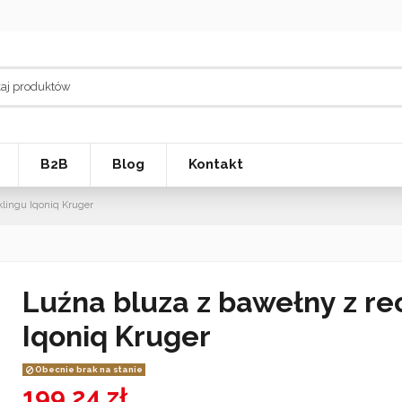
B2B
Blog
Kontakt
klingu Iqoniq Kruger
Luźna bluza z bawełny z re
Iqoniq Kruger
Obecnie brak na stanie
199,24 zł