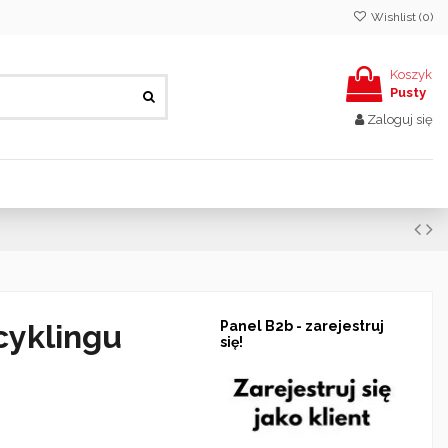
Wishlist (
0
)
Koszyk
Pusty
Zaloguj się
cyklingu
Panel B2b - zarejestruj
się!