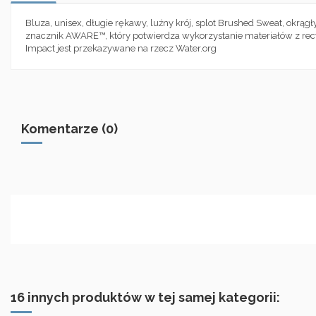
Bluza, unisex, długie rękawy, luźny krój, splot Brushed Sweat, okr
znacznik AWARE™, który potwierdza wykorzystanie materiałów z recy
Impact jest przekazywane na rzecz Water.org
Komentarze (0)
16 innych produktów w tej samej kategorii: