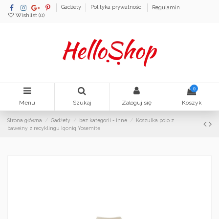
Gadżety
Polityka prywatności
Regulamin
Wishlist (
0
)
0
Menu
Szukaj
Zaloguj się
Koszyk
Strona główna
Gadżety
bez kategorii - inne
Koszulka polo z
bawełny z recyklingu Iqoniq Yosemite