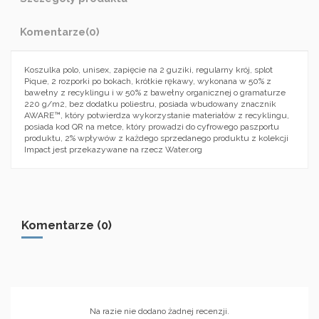
Komentarze
(0)
Koszulka polo, unisex, zapięcie na 2 guziki, regularny krój, splot
Pique, 2 rozporki po bokach, krótkie rękawy, wykonana w 50% z
bawełny z recyklingu i w 50% z bawełny organicznej o gramaturze
220 g/m2, bez dodatku poliestru, posiada wbudowany znacznik
AWARE™, który potwierdza wykorzystanie materiałów z recyklingu,
posiada kod QR na metce, który prowadzi do cyfrowego paszportu
produktu, 2% wpływów z każdego sprzedanego produktu z kolekcji
Impact jest przekazywane na rzecz Water.org
Komentarze (0)
Na razie nie dodano żadnej recenzji.