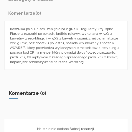
Komentarze
(0)
Koszulka polo, unisex, zapięcie na 2 guziki, regularny krój, splot
Pique, 2 rozporki po bokach, krótkie rękawy, wykonana w 50% z
bawełny z recyklingu i w 50% z bawełny organicznej o gramaturze
220 g/m2, bez dodatku poliestru, posiada wbudowany znacznik
AWARE™, który potwierdza wykorzystanie materiałów z recyklingu,
posiada kod QR na metce, który prowadzi do cyfrowego paszportu
produktu, 2% wpływów z każdego sprzedanego produktu z kolekcji
Impact jest przekazywane na rzecz Water.org
Komentarze (0)
Na razie nie dodano żadnej recenzji.