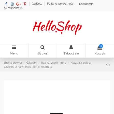
Gadżety
Polityka prywatności
Regulamin
Wishlist (
0
)
0
Menu
Szukaj
Zaloguj się
Koszyk
Strona główna
Gadżety
bez kategorii - inne
Koszulka polo z
bawełny z recyklingu Iqoniq Yosemite